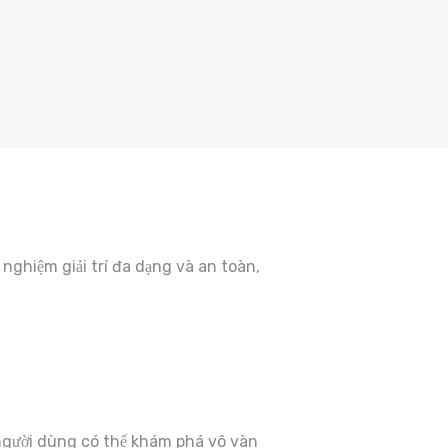
Crispy Tenders + Fries
BUILD YOUR PIZZA
BUILD YOUR BURGER
Naked Tenders + Salad
ghiệm giải trí đa dạng và an toàn,
 người dùng có thể khám phá vô vàn