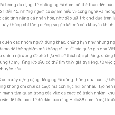
i tượng đa dạng, từ những người đam mê thể thao đến các 
21 đến 45, những người có sự am hiểu về công nghệ và mong m
 các tính năng cá nhân hóa, như đề xuất trò chơi dựa trên l
ều này không chỉ tăng cường sự gắn kết mà còn khuyến khíc
g quên các nhóm người dùng khác, chẳng hạn như những ngư
n demo để thử nghiệm mà không rủi ro. Ở các quốc gia như Vi
u chỉnh nội dung để phù hợp với sở thích địa phương, chẳng 
ùng từ mọi tầng lớp đều có thể tìm thấy giá trị riêng, từ việc
 chuyên sâu.
88 com xây dựng cộng đồng người dùng thông qua các sự kiện 
ùng không chỉ chơi cá cược mà còn học hỏi từ nhau, tạo nên 
ấn mạnh tầm quan trọng của việc cá cược có trách nhiệm, khu
 vấn đề tiêu cực, từ đó đảm bảo rằng Hello88 com là một khôn