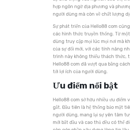
hợp ngôn ngữ địa phương và phương t
người dùng mà còn về chất lượng dị
Sự phát triển của Hello88 com cũn
các hình thức truyền thống. Từ một
dùng truy cập mọi lúc mọi nơi mà kh
của sự đổi mới, với các tính năng n
trình này không thiếu thách thức, t
Hello88 com đã vượt qua bằng cách 
tới lợi ích của người dùng.
Ưu điểm nổi bật
Hello88 com sở hữu nhiều ưu điểm vư
gắt. Đầu tiên là hệ thống bảo mật t
người dùng, mang lại sự yên tâm tuy
mới bắt đầu và cao thủ đều có thể 
còn góp phần xây dựng lòng tin lâu 