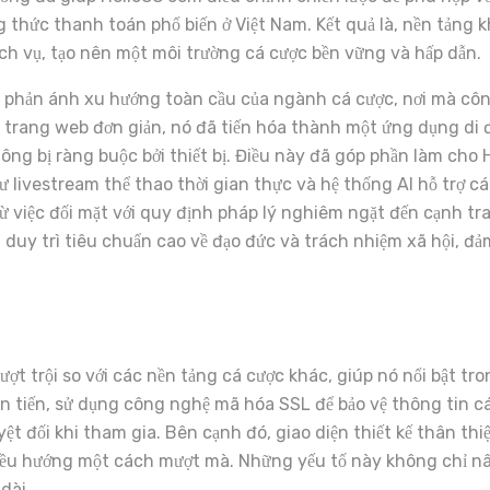
hức thanh toán phổ biến ở Việt Nam. Kết quả là, nền tảng kh
ch vụ, tạo nên một môi trường cá cược bền vững và hấp dẫn.
g phản ánh xu hướng toàn cầu của ngành cá cược, nơi mà cô
 trang web đơn giản, nó đã tiến hóa thành một ứng dụng di 
ông bị ràng buộc bởi thiết bị. Điều này đã góp phần làm cho
hư livestream thể thao thời gian thực và hệ thống AI hỗ trợ 
ừ việc đối mặt với quy định pháp lý nghiêm ngặt đến cạnh tra
duy trì tiêu chuẩn cao về đạo đức và trách nhiệm xã hội, đ
ợt trội so với các nền tảng cá cược khác, giúp nó nổi bật tr
iên tiến, sử dụng công nghệ mã hóa SSL để bảo vệ thông tin c
ệt đối khi tham gia. Bên cạnh đó, giao diện thiết kế thân thi
điều hướng một cách mượt mà. Những yếu tố này không chỉ n
dài.