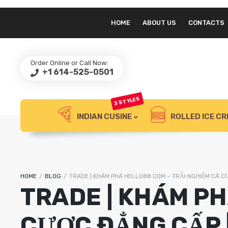
HOME
ABOUT US
CONTACTS
Order Online or Call Now:
+1 614-525-0501
3 STYLES
INDIAN CUSINE
ROLLED ICE C
LEGENDARY DEEP DISH
THE ANGUS BURGER
HOME
/
BLOG
/
TRADE | KHÁM PHÁ HELLO88 COM – TRẢI NGHIỆM CÁ C
TRADE | KHÁM PH
CƯỢC ĐẲNG CẤP 