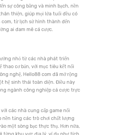
 đến sự công bằng và minh bạch, nền
hân thiện, giúp mọi lứa tuổi đều có
8 com, từ lịch sử hình thành đến
những ai đam mê cá cược.
tưởng nhỏ từ các nhà phát triển
 thao cơ bản, với mục tiêu kết nối
 công nghệ, Hello88 com đã mở rộng
ột hệ sinh thái toàn diện. Điều này
rong ngành công nghiệp cá cược trực
 với các nhà cung cấp game nổi
 nền tảng các trò chơi chất lượng
vào một sòng bạc thực thụ. Hơn nữa,
 từng khu vực địa lý, ví dụ như tích