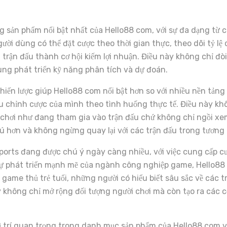
 sản phẩm nổi bật nhất của Hello88 com, với sự đa dạng từ c
gười dùng có thể đặt cược theo thời gian thực, theo dõi tỷ l
trận đấu thành cơ hội kiếm lợi nhuận. Điều này không chỉ đòi
dùng phát triển kỹ năng phân tích và dự đoán.
hiến lược giúp Hello88 com nổi bật hơn so với nhiều nền tảng
iều chỉnh cược của mình theo tình huống thực tế. Điều này k
 chơi như đang tham gia vào trận đấu chứ không chỉ ngồi xem
ú hơn và không ngừng quay lại với các trận đấu trong tương l
ports đang được chú ý ngày càng nhiều, với việc cung cấp cư
sự phát triển mạnh mẽ của ngành công nghiệp game, Hello8
game thủ trẻ tuổi, những người có hiểu biết sâu sắc về các t
 không chỉ mở rộng đối tượng người chơi mà còn tạo ra các c
ị trí quan trọng trong danh mục sản phẩm của Hello88 com 