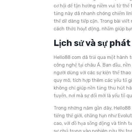
cơ hội để tận hưởng niềm vui từ thể
tảng này đã nhanh chóng chiếm lĩnh 
thể dễ dàng tiếp cận. Trong bài viết
cách thức hoạt động, nhằm giúp bạn
Lịch sử và sự phát
Hello88 com đã trải qua một hành tr
công nghệ tại châu Á. Ban đầu, nền 
người dùng với các sự kiện thể tha
quy mô, tích hợp thêm các yếu tố giả
không chỉ giúp nền tảng thu hút hà
tuyến, nơi mà sự đổi mới là yếu tố q
Trong những năm gần đây, Hello88 c
tiếng thế giới, chẳng hạn như Evol
cao, với đồ họa sống động và tính 
sự chú trọng vào nghiên cứu thị trư