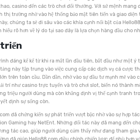
 thao, casino đến các trò chơi đổi thưởng. Với sứ mệnh mang
thị trường nhờ vào hệ thống bảo mật tiên tiến và giao diện t
 này, chúng ta sẽ đi sâu vào các khía cạnh nổi bật của Hello8
 hiểu rõ hơn về lý do tại sao đây là lựa chọn hàng đầu cho 
 triển
ình đáng kể kể từ khi ra mắt lần đầu tiên, bắt đầu như một ý 
tảng này tập trung vào việc cung cấp các dịch vụ cá cược thể
o lớn trên toàn cầu. Dần dần, nhờ vào sự đầu tư mạnh mẽ vào
i trí như casino trực tuyến và trò chơi slot, biến nó thành m
ng triệu người dùng mà còn khẳng định vị thế cạnh tranh t
uyết định sự sống còn.
om đã chứng kiến sự phát triển vượt bậc nhờ vào sự hợp tác
ution Gaming hay NetEnt. Những đối tác này đã mang đến cho
tương tác cao, giúp người dùng cảm thấy như đang tham gia 
ờng đã giúp Hello88 com điều chỉnh chiến lược để phù hợp với