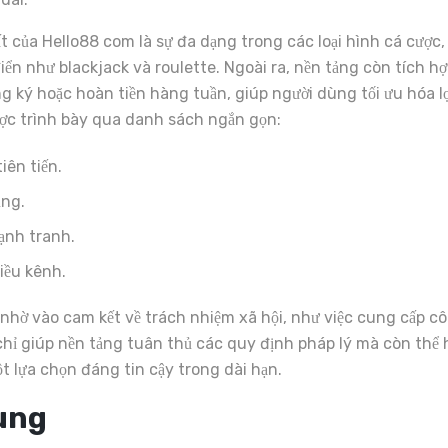
 của Hello88 com là sự đa dạng trong các loại hình cá cược,
điển như blackjack và roulette. Ngoài ra, nền tảng còn tích 
 ký hoặc hoàn tiền hàng tuần, giúp người dùng tối ưu hóa lợ
ược trình bày qua danh sách ngắn gọn:
iên tiến.
ụng.
cạnh tranh.
iều kênh.
 nhờ vào cam kết về trách nhiệm xã hội, như việc cung cấp c
hỉ giúp nền tảng tuân thủ các quy định pháp lý mà còn thể
t lựa chọn đáng tin cậy trong dài hạn.
dùng