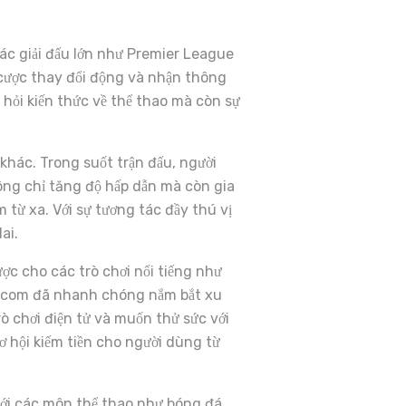
ác giải đấu lớn như Premier League
ệ cược thay đổi động và nhận thông
 hỏi kiến thức về thể thao mà còn sự
 khác. Trong suốt trận đấu, người
hông chỉ tăng độ hấp dẫn mà còn gia
 từ xa. Với sự tương tác đầy thú vị
ai.
ợc cho các trò chơi nổi tiếng như
8 com đã nhanh chóng nắm bắt xu
rò chơi điện tử và muốn thử sức với
ơ hội kiếm tiền cho người dùng từ
với các môn thể thao như bóng đá,